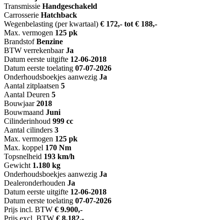
Transmissie
Handgeschakeld
Carrosserie
Hatchback
Wegenbelasting (per kwartaal)
€ 172,- tot € 188,-
Max. vermogen
125 pk
Brandstof
Benzine
BTW verrekenbaar
Ja
Datum eerste uitgifte
12-06-2018
Datum eerste toelating
07-07-2026
Onderhoudsboekjes aanwezig
Ja
Aantal zitplaatsen
5
Aantal Deuren
5
Bouwjaar
2018
Bouwmaand
Juni
Cilinderinhoud
999 cc
Aantal cilinders
3
Max. vermogen
125 pk
Max. koppel
170 Nm
Topsnelheid
193 km/h
Gewicht
1.180 kg
Onderhoudsboekjes aanwezig
Ja
Dealeronderhouden
Ja
Datum eerste uitgifte
12-06-2018
Datum eerste toelating
07-07-2026
Prijs incl. BTW
€ 9.900,-
Prijs excl. BTW
€ 8.182,-