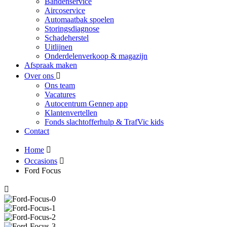
Bandenservice
Aircoservice
Automaatbak spoelen
Storingsdiagnose
Schadeherstel
Uitlijnen
Onderdelenverkoop & magazijn
Afspraak maken
Over ons
Ons team
Vacatures
Autocentrum Gennep app
Klantenvertellen
Fonds slachtofferhulp & TrafVic kids
Contact
Home
Occasions
Ford Focus