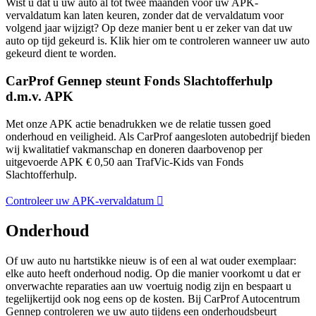
Wist u dat u uw auto al tot twee maanden voor uw APK-
vervaldatum kan laten keuren, zonder dat de vervaldatum voor
volgend jaar wijzigt? Op deze manier bent u er zeker van dat uw
auto op tijd gekeurd is. Klik hier om te controleren wanneer uw auto
gekeurd dient te worden.
CarProf Gennep steunt Fonds Slachtofferhulp
d.m.v. APK
Met onze APK actie benadrukken we de relatie tussen goed
onderhoud en veiligheid. Als CarProf aangesloten autobedrijf bieden
wij kwalitatief vakmanschap en doneren daarbovenop per
uitgevoerde APK € 0,50 aan TrafVic-Kids van Fonds
Slachtofferhulp.
Controleer uw APK-vervaldatum
Onderhoud
Of uw auto nu hartstikke nieuw is of een al wat ouder exemplaar:
elke auto heeft onderhoud nodig. Op die manier voorkomt u dat er
onverwachte reparaties aan uw voertuig nodig zijn en bespaart u
tegelijkertijd ook nog eens op de kosten. Bij CarProf Autocentrum
Gennep controleren we uw auto tijdens een onderhoudsbeurt