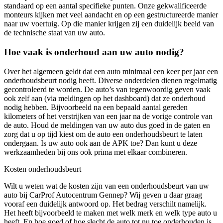
standaard op een aantal specifieke punten. Onze gekwalificeerde
monteurs kijken met veel aandacht en op een gestructureerde manier
naar uw voertuig. Op die manier krijgen zij een duidelijk beeld van
de technische staat van uw auto.
Hoe vaak is onderhoud aan uw auto nodig?
Over het algemeen geldt dat een auto minimaal een keer per jaar een
onderhoudsbeurt nodig heeft. Diverse onderdelen dienen regelmatig
gecontroleerd te worden. De auto’s van tegenwoordig geven vaak
ook zelf aan (via meldingen op het dashboard) dat ze onderhoud
nodig hebben. Bijvoorbeeld na een bepaald aantal gereden
kilometers of het verstrijken van een jaar na de vorige controle van
de auto. Houd de meldingen van uw auto dus goed in de gaten en
zorg dat u op tijd kiest om de auto een onderhoudsbeurt te laten
ondergaan. Is uw auto ook aan de APK toe? Dan kunt u deze
werkzaamheden bij ons ook prima met elkaar combineren.
Kosten onderhoudsbeurt
Wilt u weten wat de kosten zijn van een onderhoudsbeurt van uw
auto bij CarProf Autocentrum Gennep? Wij geven u daar graag
vooraf een duidelijk antwoord op. Het bedrag verschilt namelijk.
Het heeft bijvoorbeeld te maken met welk merk en welk type auto u
heeft. En hoe goed of hoe slecht de auto tot nu toe onderhouden is.